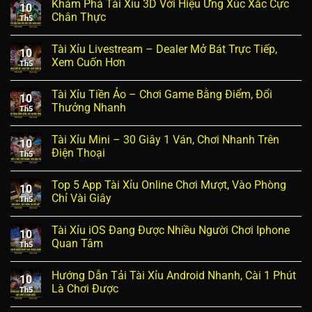
Khám Phá Tài Xỉu 3D Với Hiệu Ứng Xúc Xắc Cực
10
Chân Thực
Th5
Tài Xỉu Livestream – Dealer Mở Bát Trực Tiếp,
10
Xem Cuốn Hơn
Th5
Tài Xỉu Tiền Ảo – Chơi Game Bằng Điểm, Đổi
10
Thưởng Nhanh
Th5
Tài Xỉu Mini – 30 Giây 1 Ván, Chơi Nhanh Trên
10
Điện Thoại
Th5
Top 5 App Tài Xỉu Online Chơi Mượt, Vào Phòng
10
Chỉ Vài Giây
Th5
Tài Xỉu iOS Đang Được Nhiều Người Chơi Iphone
10
Quan Tâm
Th5
Hướng Dẫn Tải Tài Xỉu Android Nhanh, Cài 1 Phút
10
Là Chơi Được
Th5