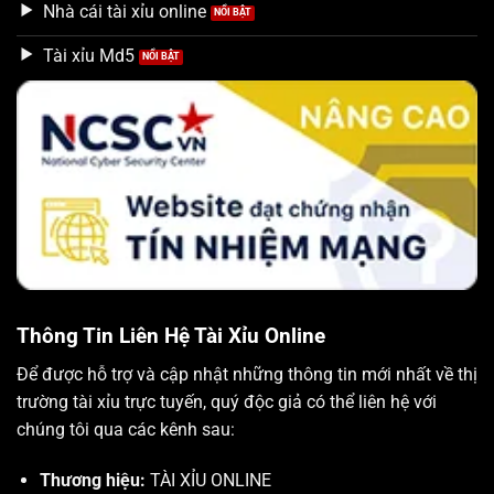
Nhà cái tài xỉu online
Tài xỉu Md5
Thông Tin Liên Hệ Tài Xỉu Online
Để được hỗ trợ và cập nhật những thông tin mới nhất về thị
trường tài xỉu trực tuyến, quý độc giả có thể liên hệ với
chúng tôi qua các kênh sau:
Thương hiệu:
TÀI XỈU ONLINE