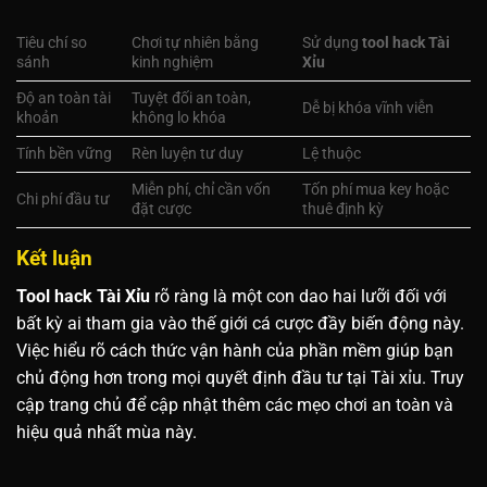
Tiêu chí so
Chơi tự nhiên bằng
Sử dụng
tool hack Tài
sánh
kinh nghiệm
Xỉu
Độ an toàn tài
Tuyệt đối an toàn,
Dễ bị khóa vĩnh viễn
khoản
không lo khóa
Tính bền vững
Rèn luyện tư duy
Lệ thuộc
Miễn phí, chỉ cần vốn
Tốn phí mua key hoặc
Chi phí đầu tư
đặt cược
thuê định kỳ
Kết luận
Tool hack Tài Xỉu
rõ ràng là một con dao hai lưỡi đối với
bất kỳ ai tham gia vào thế giới cá cược đầy biến động này.
Việc hiểu rõ cách thức vận hành của phần mềm giúp bạn
chủ động hơn trong mọi quyết định đầu tư tại Tài xỉu. Truy
cập trang chủ để cập nhật thêm các mẹo chơi an toàn và
hiệu quả nhất mùa này.