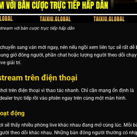
estream với bàn cược trực tiếp hấp dẫn
huyển sang ván mới ngay, nên nếu ngồi xem liên tục sẽ rất dễ 
hung giờ đông người, phần chat hoặc lượng người theo dõi chạy
e giải trí.
stream trên điện thoại
ơi trên điện thoại vì thao tác nhanh. Chỉ cần mạng ổn định là
 dealer trực tiếp rồi vào phiên ngay trên cùng một màn hình.
hoạt động
ơi sẽ thấy nhiều phòng live khác nhau đang mở cùng lúc. Mỗi b
người theo dõi khác nhau. Những bàn đông người thường có nhị