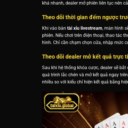
khá nhanh, dealer mở phiên liên tục nên c
Theo dõi thời gian đếm ngược trư
Khi vào bàn
tài xỉu livestream
, màn hình s
phiên. Nếu chơi trên điện thoại, thao tác
hình. Chỉ cần chạm chọn cửa, nhập mức cượ
Theo dõi dealer mở kết quả trực ti
Sau khi hệ thống khóa cược, dealer sẽ bắt đ
quá trình lắc chén và mở kết quả ngay trê
nhiều so với kiểu chỉ hiện kết quả bằng hiệ