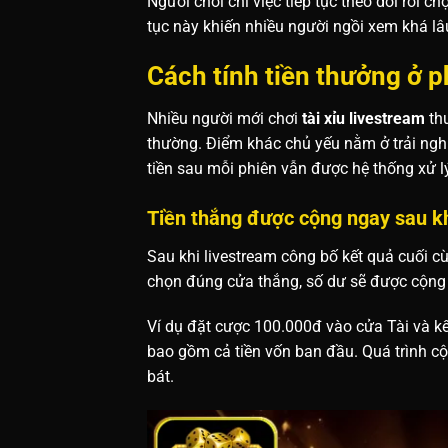
Người chơi chỉ việc tiếp tục theo dõi rồi 
tục này khiến nhiều người ngồi xem khá lâ
Cách tính tiền thưởng ở p
Nhiều người mới chơi
tài xỉu livestream
thư
thường. Điểm khác chủ yếu nằm ở trải nghi
tiền sau mỗi phiên vẫn được hệ thống xử l
Tiền thắng được cộng ngay sau kh
Sau khi livestream công bố kết quả cuối cù
chọn đúng cửa thắng, số dư sẽ được cộng t
Ví dụ đặt cược 100.000đ vào cửa Tài và k
bao gồm cả tiền vốn ban đầu. Quá trình cộn
bát.