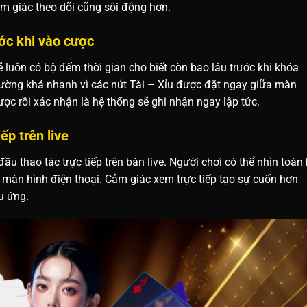
ảm giác theo dõi cũng sôi động hơn.
ớc khi vào cược
ẽ luôn có bộ đếm thời gian cho biết còn bao lâu trước khi khóa
 thường khá nhanh vì các nút Tài – Xỉu được đặt ngay giữa màn
c rồi xác nhận là hệ thống sẽ ghi nhận ngay lập tức.
ếp trên live
ầu thao tác trực tiếp trên bàn live. Người chơi có thể nhìn toàn
n màn hình điện thoại. Cảm giác xem trực tiếp tạo sự cuốn hơn
u ứng.