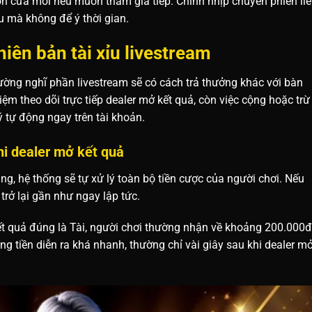
chọn cửa mới nếu muốn tham gia tiếp. Chính nhịp chuyển phiên li
u mà không để ý thời gian.
hiên bản tài xỉu livestream
ờng nghĩ phần livestream sẽ có cách trả thưởng khác với bàn
ệm theo dõi trực tiếp dealer mở kết quả, còn việc cộng hoặc trừ
ý tự động ngay trên tài khoản.
i dealer mở kết quả
ng, hệ thống sẽ tự xử lý toàn bộ tiền cược của người chơi. Nếu
rở lại gần như ngay lập tức.
ết quả đúng là Tài, người chơi thường nhận về khoảng 200.000đ
g tiền diễn ra khá nhanh, thường chỉ vài giây sau khi dealer m