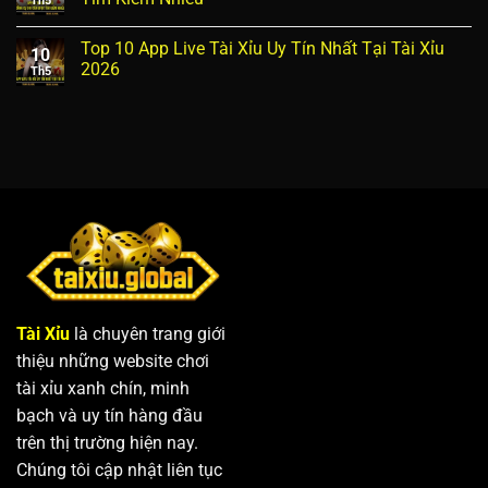
Th5
Top 10 App Live Tài Xỉu Uy Tín Nhất Tại Tài Xỉu
10
2026
Th5
Tài Xỉu
là chuyên trang giới
thiệu những website chơi
tài xỉu xanh chín, minh
bạch và uy tín hàng đầu
trên thị trường hiện nay.
Chúng tôi cập nhật liên tục