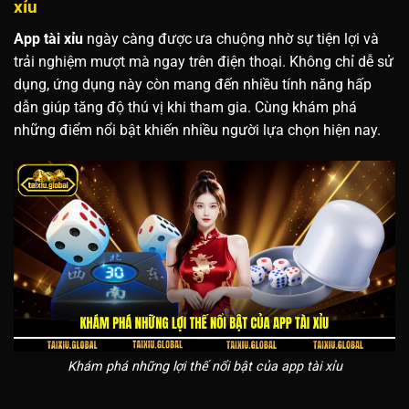
xỉu
App tài xỉu
ngày càng được ưa chuộng nhờ sự tiện lợi và
trải nghiệm mượt mà ngay trên điện thoại. Không chỉ dễ sử
dụng, ứng dụng này còn mang đến nhiều tính năng hấp
dẫn giúp tăng độ thú vị khi tham gia. Cùng khám phá
những điểm nổi bật khiến nhiều người lựa chọn hiện nay.
Khám phá những lợi thế nổi bật của app tài xỉu