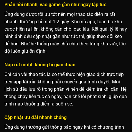
Phản hồi nhanh, vào game gần như ngay lập tức
Ứng dụng được tối ưu tốt nên mọi thao tác diễn ra rất
nhanh, thường chỉ mất 1-2 giây. Khi mở app, toàn bộ khu
cược hiện ra liền, không cần chờ load lâu. Kết quả, tỷ lệ hay
hình ảnh đều cập nhật gần như tức thì, giúp theo dõi kèo
dễ hơn. Nhờ hệ thống máy chủ chia theo từng khu vực, tốc
độ luôn giữ ổn định.
Nạp rút mượt, không bị gián đoạn
Chỉ cần vài thao tác là có thể thực hiện giao dịch trực tiếp
trên
app tài xỉu,
không phải chuyển qua trình duyệt. Mọi
lịch sử đều lưu rõ trong phần ví nên dễ kiểm tra khi cần. Hệ
thống chạy liên tục cả ngày, hạn chế lỗi phát sinh, giúp quá
trình nạp thưởng diễn ra suôn sẻ.
Cập nhật ưu đãi nhanh chóng
Ứng dụng thường gửi thông báo ngay khi có chương trình