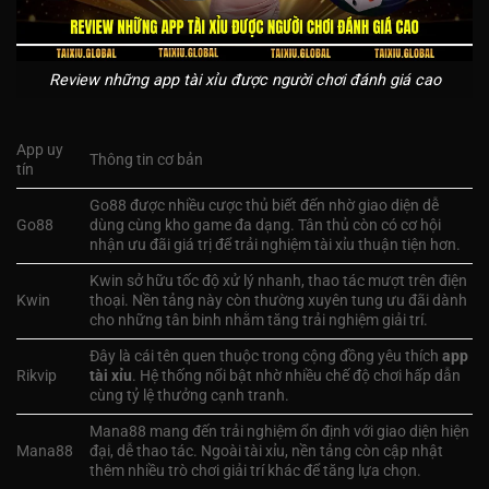
Review những app tài xỉu được người chơi đánh giá cao
App uy
Thông tin cơ bản
tín
Go88 được nhiều cược thủ biết đến nhờ giao diện dễ
Go88
dùng cùng kho game đa dạng. Tân thủ còn có cơ hội
nhận ưu đãi giá trị để trải nghiệm tài xỉu thuận tiện hơn.
Kwin sở hữu tốc độ xử lý nhanh, thao tác mượt trên điện
Kwin
thoại. Nền tảng này còn thường xuyên tung ưu đãi dành
cho những tân binh nhằm tăng trải nghiệm giải trí.
Đây là cái tên quen thuộc trong cộng đồng yêu thích
app
Rikvip
tài xỉu
. Hệ thống nổi bật nhờ nhiều chế độ chơi hấp dẫn
cùng tỷ lệ thưởng cạnh tranh.
Mana88 mang đến trải nghiệm ổn định với giao diện hiện
Mana88
đại, dễ thao tác. Ngoài tài xỉu, nền tảng còn cập nhật
thêm nhiều trò chơi giải trí khác để tăng lựa chọn.