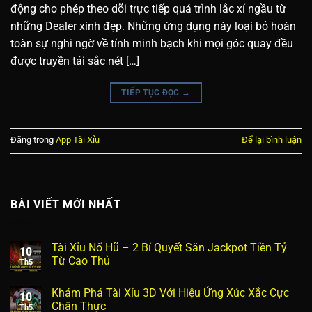
động cho phép theo dõi trực tiếp quá trình lắc xí ngầu từ
những Dealer xinh đẹp. Những ứng dụng này loại bỏ hoàn
toàn sự nghi ngờ về tính minh bạch khi mọi góc quay đều
được truyền tải sắc nét […]
TIẾP TỤC ĐỌC
→
Đăng trong
App Tài Xỉu
Để lại bình luận
BÀI VIẾT MỚI NHẤT
Tài Xỉu Nổ Hũ – 2 Bí Quyết Săn Jackpot Tiền Tỷ
10
Từ Cao Thủ
Th5
Khám Phá Tài Xỉu 3D Với Hiệu Ứng Xúc Xắc Cực
10
Chân Thực
Th5