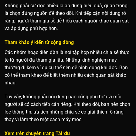
Không phải cứ đọc nhiều là áp dụng hiệu quả, quan trọng
là chọn đúng nguồn để theo dõi. Khi tiếp cận nội dung rõ
ràng, người tham gia sẽ dễ hiểu cách người khác quan sát
và áp dụng phù hợp hơn.
Tham khảo ý kiến từ cộng đồng
Các nhóm hoặc diễn đàn là nơi tập hợp nhiều chia sẻ thực
tế từ người đã tham gia lâu. Những kinh nghiệm này
thường đi kèm ví dụ cụ thể nên dễ hình dung khi đọc. Bạn
có thể tham khảo để biết thêm nhiều cách quan sát khác
nhau.
Tuy vậy, không phải nội dung nào cũng phù hợp vì mỗi
người sẽ có cách tiếp cận riêng. Khi theo dõi, bạn nên chọn
lọc thông tin, ưu tiên những chia sẻ có giải thích rõ ràng
thay vì làm theo một cách máy móc.
Xem trên chuyên trang Tài xỉu