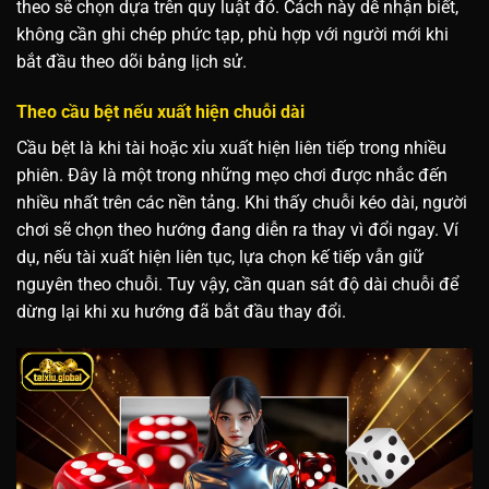
theo sẽ chọn dựa trên quy luật đó. Cách này dễ nhận biết,
không cần ghi chép phức tạp, phù hợp với người mới khi
bắt đầu theo dõi bảng lịch sử.
Theo cầu bệt nếu xuất hiện chuỗi dài
Cầu bệt là khi tài hoặc xỉu xuất hiện liên tiếp trong nhiều
phiên. Đây là một trong những mẹo chơi được nhắc đến
nhiều nhất trên các nền tảng. Khi thấy chuỗi kéo dài, người
chơi sẽ chọn theo hướng đang diễn ra thay vì đổi ngay. Ví
dụ, nếu tài xuất hiện liên tục, lựa chọn kế tiếp vẫn giữ
nguyên theo chuỗi. Tuy vậy, cần quan sát độ dài chuỗi để
dừng lại khi xu hướng đã bắt đầu thay đổi.