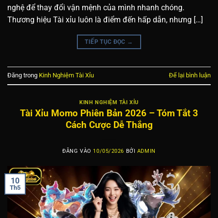
nghệ để thay đổi vận mệnh của mình nhanh chóng.
Thương hiệu Tài xỉu luôn là điểm đến hấp dẫn, nhưng […]
TIẾP TỤC ĐỌC
→
Đăng trong
Kinh Nghiệm Tài Xỉu
Để lại bình luận
KINH NGHIỆM TÀI XỈU
Tài Xỉu Momo Phiên Bản 2026 – Tóm Tắt 3
Cách Cược Dễ Thắng
ĐĂNG VÀO
10/05/2026
BỞI
ADMIN
10
Th5