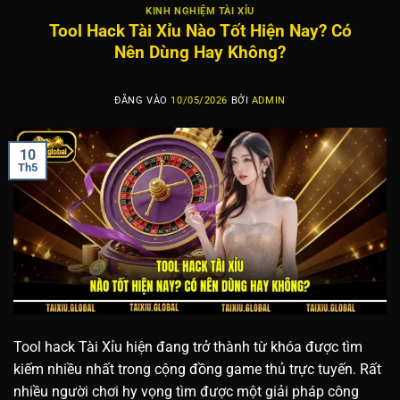
KINH NGHIỆM TÀI XỈU
Tool Hack Tài Xỉu Nào Tốt Hiện Nay? Có
Nên Dùng Hay Không?
ĐĂNG VÀO
10/05/2026
BỞI
ADMIN
10
Th5
Tool hack Tài Xỉu hiện đang trở thành từ khóa được tìm
kiếm nhiều nhất trong cộng đồng game thủ trực tuyến. Rất
nhiều người chơi hy vọng tìm được một giải pháp công