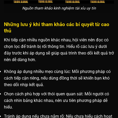
Nguồn tham khảo kinh nghiệm tài xỉu uy tín
Những lưu ý khi tham khảo các bí quyết từ cao
thủ
Khi tiếp cận nhiều nguồn khác nhau, hội viên nên đọc có
chọn lọc để tránh bị rối thông tin. Hiểu rõ các lưu ý dưới
đây trước khi áp dụng sẽ giúp quá trình theo dõi kết quả trở
nên dễ dàng hơn.
Không áp dụng nhiều mẹo cùng lúc: Mỗi phương pháp có
cách tiếp cận riêng, nếu dùng đồng thời sẽ khiến bạn khó
theo dõi nhịp kết quả.
Chọn cách phù hợp với thói quen quan sát: Mỗi người có
cách nhìn bảng khác nhau, nên ưu tiên phương pháp dễ
hiểu.
Tránh áp dụng nếu chưa nắm rõ: Nếu chưa hiểu cách hoạt