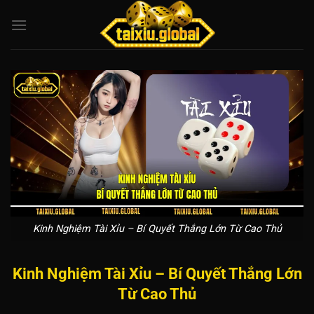
Bỏ
qua
nội
dung
Kinh Nghiệm Tài Xỉu – Bí Quyết Thắng Lớn Từ Cao Thủ
Kinh Nghiệm Tài Xỉu – Bí Quyết Thắng Lớn
Từ Cao Thủ