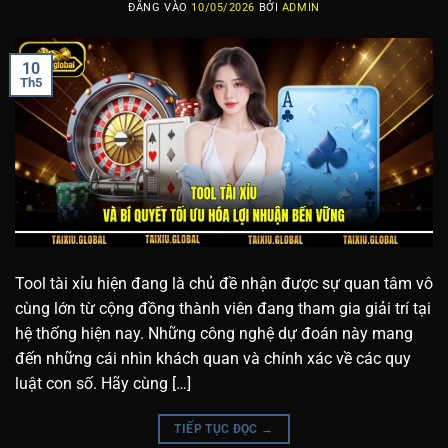
ĐĂNG VÀO
10/05/2026
BỞI
ADMIN
10
Th5
Tool tài xỉu hiện đang là chủ đề nhận được sự quan tâm vô
cùng lớn từ cộng đồng thành viên đang tham gia giải trí tại
hệ thống hiện nay. Những công nghệ dự đoán này mang
đến những cái nhìn khách quan và chính xác về các quy
luật con số. Hãy cùng […]
TIẾP TỤC ĐỌC
→