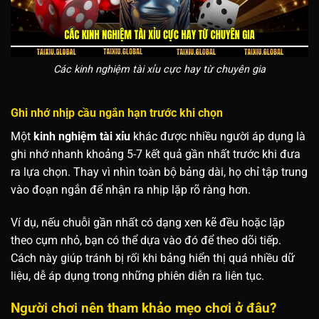
Các kinh nghiệm tài xỉu cực hay từ chuyên gia
Ghi nhớ nhịp cầu ngắn hạn trước khi chọn
Một
kinh nghiệm tài xỉu
khác được nhiều người áp dụng là
ghi nhớ nhanh khoảng 5-7 kết quả gần nhất trước khi đưa
ra lựa chọn. Thay vì nhìn toàn bộ bảng dài, họ chỉ tập trung
vào đoạn ngắn để nhận ra nhịp lặp rõ ràng hơn.
Ví dụ, nếu chuỗi gần nhất có dạng xen kẽ đều hoặc lặp
theo cụm nhỏ, bạn có thể dựa vào đó để theo dõi tiếp.
Cách này giúp tránh bị rối khi bảng hiển thị quá nhiều dữ
liệu, dễ áp dụng trong những phiên diễn ra liên tục.
Người chơi nên tham khảo mẹo chơi ở đâu?