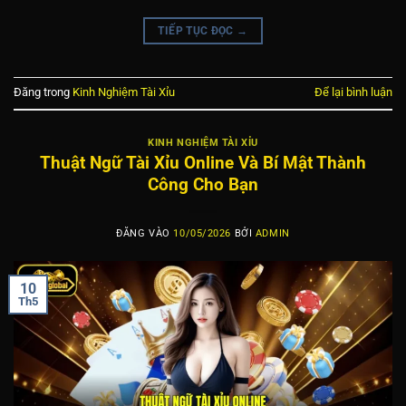
TIẾP TỤC ĐỌC
→
Đăng trong
Kinh Nghiệm Tài Xỉu
Để lại bình luận
KINH NGHIỆM TÀI XỈU
Thuật Ngữ Tài Xỉu Online Và Bí Mật Thành
Công Cho Bạn
ĐĂNG VÀO
10/05/2026
BỞI
ADMIN
10
Th5