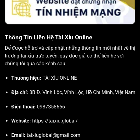
Thông Tin Liên Hệ Tài Xỉu Online
Để được hỗ trợ và cập nhật những thông tin mới nhất về thị
trường tài xỉu trực tuyến, quý độc giả có thể liên hệ với
chúng tôi qua các kênh sau:
Thương hiệu:
TÀI XỈU ONLINE
Địa chỉ:
8B Đ. Vĩnh Lộc, Vĩnh Lộc, Hồ Chí Minh, Việt Nam
Điện thoại:
0987358666
Website:
https://taixiu.global/
Email:
taixiuglobal@gmail.com