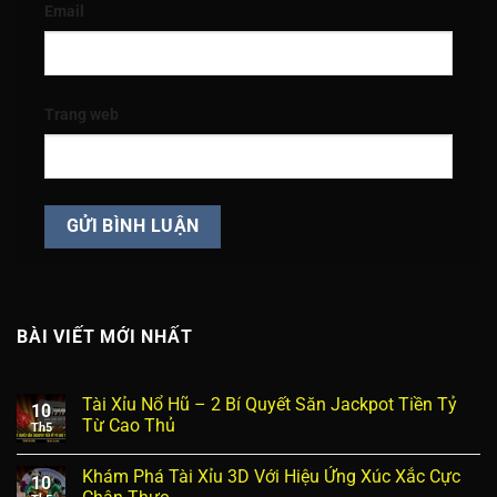
Email
Trang web
BÀI VIẾT MỚI NHẤT
Tài Xỉu Nổ Hũ – 2 Bí Quyết Săn Jackpot Tiền Tỷ
10
Từ Cao Thủ
Th5
Khám Phá Tài Xỉu 3D Với Hiệu Ứng Xúc Xắc Cực
10