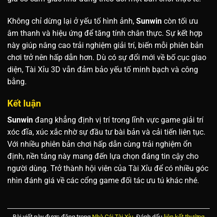
Không chỉ dừng lại ở yếu tố hình ảnh,
Sunwin
còn tối ưu
âm thanh và hiệu ứng để tăng tính chân thực. Sự kết hợp
này giúp nâng cao trải nghiệm giải trí, biến mỗi phiên bản
chơi trở nên hấp dẫn hơn. Dù có sự đổi mới về bố cục giao
diện, Tài Xỉu 3D vẫn đảm bảo yếu tố minh bạch và công
bằng.
Kết luận
Sunwin
đang khẳng định vị trí trong lĩnh vực game giải trí
xóc đĩa, xúc xắc nhờ sự đầu tư bài bản và cải tiến liên tục.
Với nhiều phiên bản chơi hấp dẫn cùng trải nghiệm ổn
định, nền tảng này mang đến lựa chọn đáng tin cậy cho
người dùng. Trở thành hội viên của Tài Xỉu để có nhiều góc
nhìn đánh giá về các cổng game đối tác ưu tú khác nhé.
Bài viết này được đăng trong
Nhà Cái Tài Xỉu
. Đánh dấu
liên kết thường