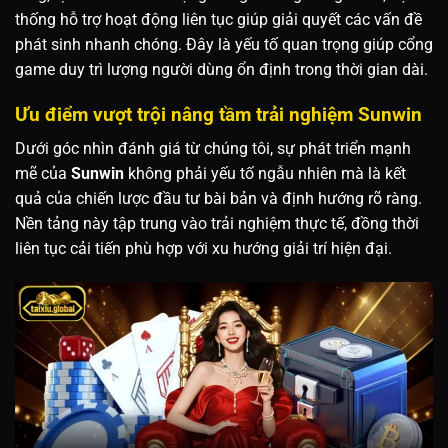
thống hỗ trợ hoạt động liên tục giúp giải quyết các vấn đề
phát sinh nhanh chóng. Đây là yếu tố quan trọng giúp cổng
game duy trì lượng người dùng ổn định trong thời gian dài.
Ưu điểm vượt trội nâng tầm trải nghiệm Sunwin
Dưới góc nhìn đánh giá từ chúng tôi, sự phát triển mạnh
mẽ của
Sunwin
không phải yếu tố ngẫu nhiên mà là kết
quả của chiến lược đầu tư bài bản và định hướng rõ ràng.
Nền tảng này tập trung vào trải nghiệm thực tế, đồng thời
liên tục cải tiến phù hợp với xu hướng giải trí hiện đại.