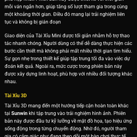
mỗi ván ngắn hơn, giúp tăng số lượt tham gia trong cùng
một khoảng thời gian. Điều đó mang lại trải nghiệm liên
tục và không bị gián đoạn
Giao diện của Tài Xỉu Mini được tối giản nhằm hỗ trợ thao
tác nhanh chóng. Người dùng có thể dễ dàng thực hiện các
bước cần thiết mà không phải mất nhiều thời gian tìm hiểu.
Sự gọn nhẹ trong thiết kế giúp tập trung tối đa vào việc dự
đoán kết quả. Ngoài ra, mức cược trong phiên bản này
được xây dựng linh hoạt, phù hợp với nhiều đối tượng khác
nhau.
Tài Xỉu 3D
Tài Xỉu 3D mang đến một hướng tiếp cận hoàn toàn khác
tại
Sunwin
khi tập trung vào trải nghiệm hình ảnh. Phiên
bản này được đầu tư kỹ lưỡng về mặt đồ họa, tạo hiệu ứng
sống động trong từng chuyển động. Nhờ đó, người tham
gia có cảm giác như đang theo dõi một bàn chơi thực tế.