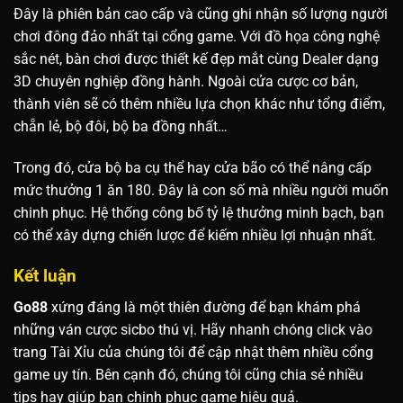
Đây là phiên bản cao cấp và cũng ghi nhận số lượng người
chơi đông đảo nhất tại cổng game. Với đồ họa công nghệ
sắc nét, bàn chơi được thiết kế đẹp mắt cùng Dealer dạng
3D chuyên nghiệp đồng hành. Ngoài cửa cược cơ bản,
thành viên sẽ có thêm nhiều lựa chọn khác như tổng điểm,
chẵn lẻ, bộ đôi, bộ ba đồng nhất…
Trong đó, cửa bộ ba cụ thể hay cửa bão có thể nâng cấp
mức thưởng 1 ăn 180. Đây là con số mà nhiều người muốn
chinh phục. Hệ thống công bố tỷ lệ thưởng minh bạch, bạn
có thể xây dựng chiến lược để kiếm nhiều lợi nhuận nhất.
Kết luận
Go88
xứng đáng là một thiên đường để bạn khám phá
những ván cược sicbo thú vị. Hãy nhanh chóng click vào
trang Tài Xỉu của chúng tôi để cập nhật thêm nhiều cổng
game uy tín. Bên cạnh đó, chúng tôi cũng chia sẻ nhiều
tips hay giúp bạn chinh phục game hiệu quả.