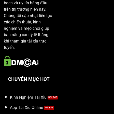
bạch và uy tín hàng đầu
trên thị trường hiện nay.
Chúng tôi cập nhật liên tục
các chiến thuật, kinh
nghiệm và mẹo chơi giúp
bạn nâng cao tỷ lệ thắng
khi tham gia tài xỉu trực
tuyến.
CHUYÊN MỤC HOT
Kinh Nghiệm Tài Xỉu
App Tài Xỉu Online