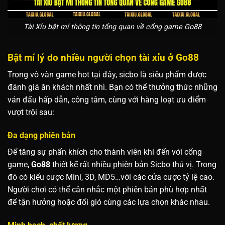
Tài Xỉu bật mí thông tin tổng quan về cổng game Go88
Bật mí lý do nhiều người chọn tài xỉu ở Go88
Trong vô vàn game hot tại đây, sicbo là siêu phẩm được
đánh giá ăn khách nhất nhì. Bạn có thể thưởng thức những
ván đấu hấp dẫn, công tâm, cùng với hàng loạt ưu điểm
vượt trội sau:
Đa dạng phiên bản
Để tăng sự phấn khích cho thành viên khi đến với cổng
game,
Go88
thiết kế rất nhiều phiên bản Sicbo thú vị. Trong
đó có kiểu cược Mini, 3D, MD5…với các cửa cược tỷ lệ cao.
Người chơi có thể cân nhắc một phiên bản phù hợp nhất
để tận hưởng hoặc đổi gió cùng các lựa chọn khác nhau.