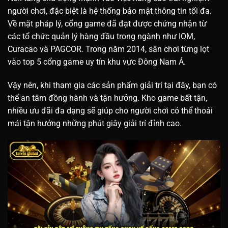
người chơi, đặc biệt là hệ thống bảo mật thông tin tối đa.
Về mặt pháp lý, cổng game đã đạt được chứng nhận từ
các tổ chức quản lý hàng đầu trong ngành như IOM,
Curacao và PAGCOR. Trong năm 2014, sân chơi từng lọt
vào top 5 cổng game uy tín khu vực Đông Nam Á.
Vậy nên, khi tham gia các sản phẩm giải trí tại đây, bạn có
thể an tâm đồng hành và tận hưởng. Kho game bất tận,
nhiều ưu đãi đa dạng sẽ giúp cho người chơi có thể thoải
mái tận hưởng những phút giây giải trí đỉnh cao.