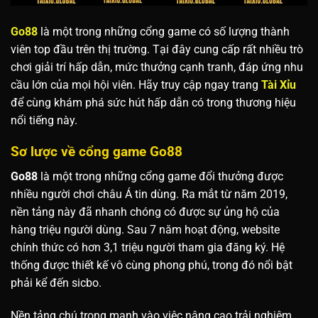
Go88
là một trong những cổng game có số lượng thành
viên top đầu trên thị trường. Tại đây cung cấp rất nhiều trò
chơi giải trí hấp dẫn, mức thưởng cạnh tranh, đáp ứng nhu
cầu lớn của mọi hội viên. Hãy truy cập ngay trang
Tài Xỉu
để cùng khám phá sức hút hấp dẫn có trong thương hiệu
nổi tiếng này.
Sơ lược về cổng game Go88
Go88
là một trong những cổng game đổi thưởng được
nhiều người chơi châu Á tin dùng. Ra mắt từ năm 2019,
nền tảng này đã nhanh chóng có được sự ủng hộ của
hàng triệu người dùng. Sau 7 năm hoạt động, website
chính thức có hơn 3,1 triệu người tham gia đăng ký. Hệ
thống được thiết kế vô cùng phong phú, trong đó nổi bật
phải kể đến sicbo.
Nền tảng chú trọng mạnh vào việc nâng cao trải nghiệm