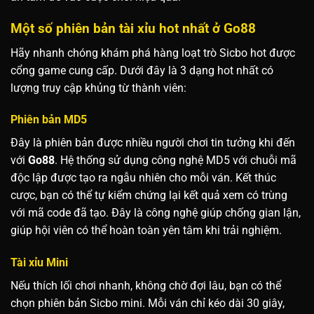
Một số phiên bản tài xỉu hot nhất ở Go88
Hãy nhanh chóng khám phá hàng loạt trò Sicbo hot được
cổng game cung cấp. Dưới đây là 3 dạng hot nhất có
lượng truy cập khủng từ thành viên:
Phiên bản MD5
Đây là phiên bản được nhiều người chơi tin tưởng khi đến
với
Go88
. Hệ thống sử dụng công nghệ MD5 với chuỗi mã
độc lập được tạo ra ngẫu nhiên cho mỗi ván. Kết thúc
cược, bạn có thể tự kiểm chứng lại kết quả xem có trùng
với mã code đã tạo. Đây là công nghệ giúp chống gian lận,
giúp hội viên có thể hoàn toàn yên tâm khi trải nghiệm.
Tài xỉu Mini
Nếu thích lối chơi nhanh, không chờ đợi lâu, bạn có thể
chọn phiên bản Sicbo mini. Mỗi ván chỉ kéo dài 30 giây,