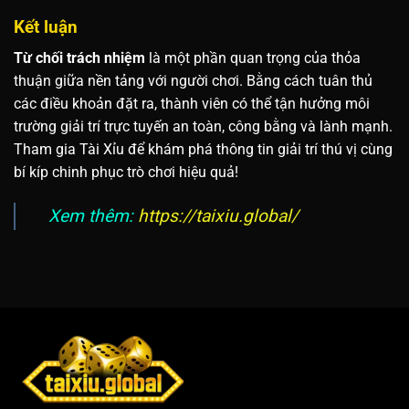
Kết luận
Từ chối trách nhiệm
là một phần quan trọng của thỏa
thuận giữa nền tảng với người chơi. Bằng cách tuân thủ
các điều khoản đặt ra, thành viên có thể tận hưởng môi
trường giải trí trực tuyến an toàn, công bằng và lành mạnh.
Tham gia Tài Xỉu để khám phá thông tin giải trí thú vị cùng
bí kíp chinh phục trò chơi hiệu quả!
Xem thêm:
https://taixiu.global/