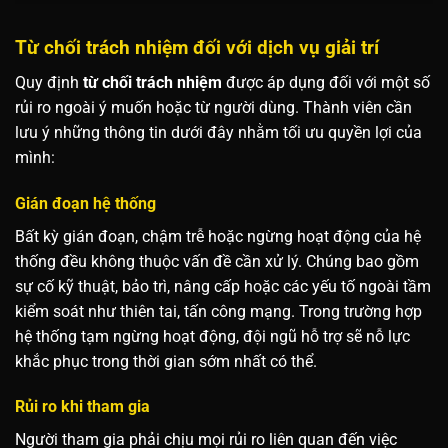
Từ chối trách nhiệm đối với dịch vụ giải trí
Quy định
từ chối trách nhiệm
được áp dụng đối với một số
rủi ro ngoài ý muốn hoặc từ người dùng. Thành viên cần
lưu ý những thông tin dưới đây nhằm tối ưu quyền lợi của
mình:
Gián đoạn hệ thống
Bất kỳ gián đoạn, chậm trễ hoặc ngừng hoạt động của hệ
thống đều không thuộc vấn đề cần xử lý. Chúng bao gồm
sự cố kỹ thuật, bảo trì, nâng cấp hoặc các yếu tố ngoài tầm
kiểm soát như thiên tai, tấn công mạng. Trong trường hợp
hệ thống tạm ngừng hoạt động, đội ngũ hỗ trợ sẽ nỗ lực
khắc phục trong thời gian sớm nhất có thể.
Rủi ro khi tham gia
Người tham gia phải chịu mọi rủi ro liên quan đến việc