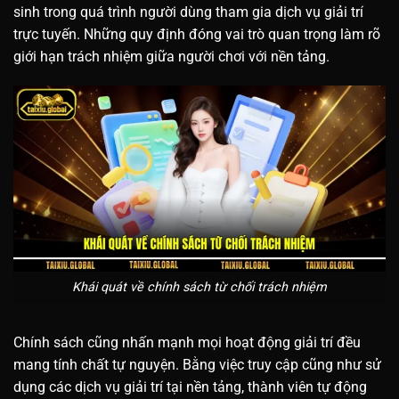
sinh trong quá trình người dùng tham gia dịch vụ giải trí
trực tuyến. Những quy định đóng vai trò quan trọng làm rõ
giới hạn trách nhiệm giữa người chơi với nền tảng.
Khái quát về chính sách từ chối trách nhiệm
Chính sách cũng nhấn mạnh mọi hoạt động giải trí đều
mang tính chất tự nguyện. Bằng việc truy cập cũng như sử
dụng các dịch vụ giải trí tại nền tảng, thành viên tự động