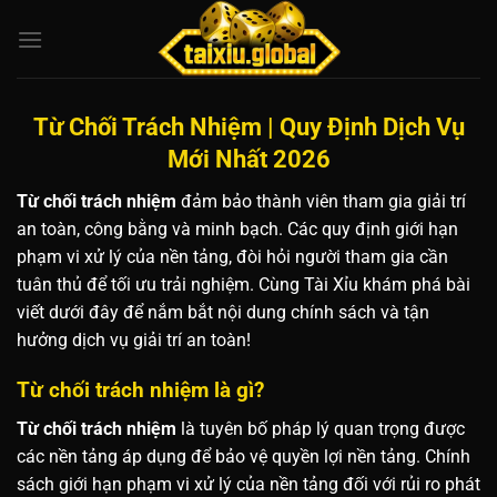
Bỏ
qua
nội
dung
Từ Chối Trách Nhiệm | Quy Định Dịch Vụ
Mới Nhất 2026
Từ chối trách nhiệm
đảm bảo thành viên tham gia giải trí
an toàn, công bằng và minh bạch. Các quy định giới hạn
phạm vi xử lý của nền tảng, đòi hỏi người tham gia cần
tuân thủ để tối ưu trải nghiệm. Cùng Tài Xỉu khám phá bài
viết dưới đây để nắm bắt nội dung chính sách và tận
hưởng dịch vụ giải trí an toàn!
Từ chối trách nhiệm là gì?
Từ chối trách nhiệm
là tuyên bố pháp lý quan trọng được
các nền tảng áp dụng để bảo vệ quyền lợi nền tảng. Chính
sách giới hạn phạm vi xử lý của nền tảng đối với rủi ro phát