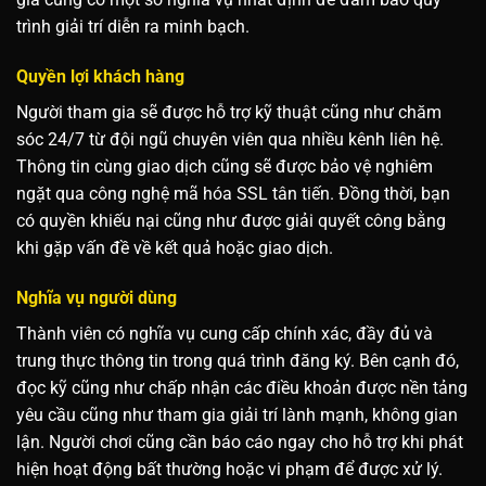
trình giải trí diễn ra minh bạch.
Quyền lợi khách hàng
Người tham gia sẽ được hỗ trợ kỹ thuật cũng như chăm
sóc 24/7 từ đội ngũ chuyên viên qua nhiều kênh liên hệ.
Thông tin cùng giao dịch cũng sẽ được bảo vệ nghiêm
ngặt qua công nghệ mã hóa SSL tân tiến. Đồng thời, bạn
có quyền khiếu nại cũng như được giải quyết công bằng
khi gặp vấn đề về kết quả hoặc giao dịch.
Nghĩa vụ người dùng
Thành viên có nghĩa vụ cung cấp chính xác, đầy đủ và
trung thực thông tin trong quá trình đăng ký. Bên cạnh đó,
đọc kỹ cũng như chấp nhận các điều khoản được nền tảng
yêu cầu cũng như tham gia giải trí lành mạnh, không gian
lận. Người chơi cũng cần báo cáo ngay cho hỗ trợ khi phát
hiện hoạt động bất thường hoặc vi phạm để được xử lý.