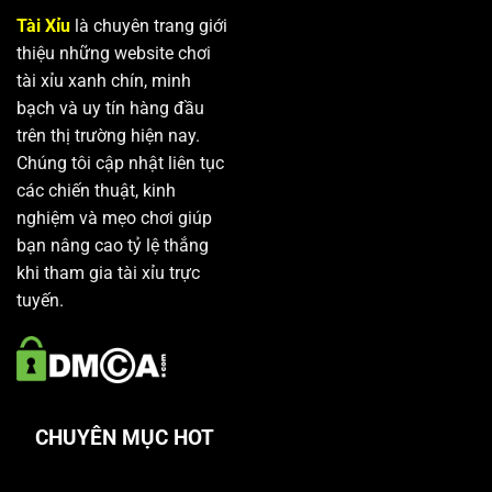
Tài Xỉu
là chuyên trang giới
thiệu những website chơi
tài xỉu xanh chín, minh
bạch và uy tín hàng đầu
trên thị trường hiện nay.
Chúng tôi cập nhật liên tục
các chiến thuật, kinh
nghiệm và mẹo chơi giúp
bạn nâng cao tỷ lệ thắng
khi tham gia tài xỉu trực
tuyến.
CHUYÊN MỤC HOT