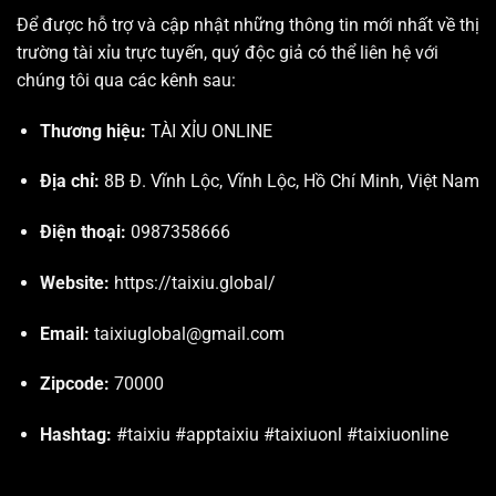
Để được hỗ trợ và cập nhật những thông tin mới nhất về thị
trường tài xỉu trực tuyến, quý độc giả có thể liên hệ với
chúng tôi qua các kênh sau:
Thương hiệu:
TÀI XỈU ONLINE
Địa chỉ:
8B Đ. Vĩnh Lộc, Vĩnh Lộc, Hồ Chí Minh, Việt Nam
Điện thoại:
0987358666
Website:
https://taixiu.global/
Email:
taixiuglobal@gmail.com
Zipcode:
70000
Hashtag:
#taixiu #apptaixiu #taixiuonl #taixiuonline