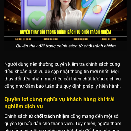
Quyền thay đổi trong chính sách từ chối trách nhiệm
Người dùng nên thường xuyên kiểm tra chính sách cùng
điều khoản dịch vụ để cập nhật thông tin mới nhất. Mọi
thay đổi đều nhằm mục tiêu cải thiện chất lượng dịch vụ
cũng như đảm bảo tuân thủ quy định pháp lý hiện hành.
Quyền lợi cùng nghĩa vụ khách hàng khi trải
nghiệm dịch vụ
Chính sách
từ chối trách nhiệm
cũng mang đến một số
quyền lợi hấp dẫn cho thành viên. Tuy nhiên, người tham
gia cũng có một số nghĩa vụ nhất định để đảm bảo quy