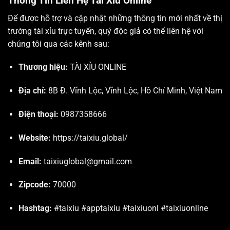
Thông Tin Liên Hệ Tài Xỉu Online
Để được hỗ trợ và cập nhật những thông tin mới nhất về thị
trường tài xỉu trực tuyến, quý độc giả có thể liên hệ với
chúng tôi qua các kênh sau:
Thương hiệu:
TÀI XỈU ONLINE
Địa chỉ:
8B Đ. Vĩnh Lộc, Vĩnh Lộc, Hồ Chí Minh, Việt Nam
Điện thoại:
0987358666
Website:
https://taixiu.global/
Email:
taixiuglobal@gmail.com
Zipcode:
70000
Hashtag:
#taixiu #apptaixiu #taixiuonl #taixiuonline