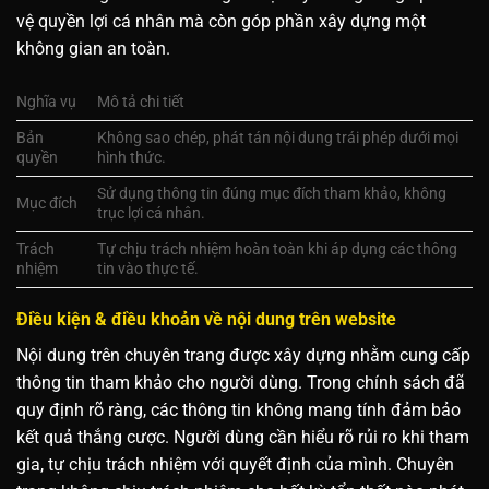
vệ quyền lợi cá nhân mà còn góp phần xây dựng một
không gian an toàn.
Nghĩa vụ
Mô tả chi tiết
Bản
Không sao chép, phát tán nội dung trái phép dưới mọi
quyền
hình thức.
Sử dụng thông tin đúng mục đích tham khảo, không
Mục đích
trục lợi cá nhân.
Trách
Tự chịu trách nhiệm hoàn toàn khi áp dụng các thông
nhiệm
tin vào thực tế.
Điều kiện & điều khoản về nội dung trên website
Nội dung trên chuyên trang được xây dựng nhằm cung cấp
thông tin tham khảo cho người dùng. Trong chính sách đã
quy định rõ ràng, các thông tin không mang tính đảm bảo
kết quả thắng cược. Người dùng cần hiểu rõ rủi ro khi tham
gia, tự chịu trách nhiệm với quyết định của mình. Chuyên