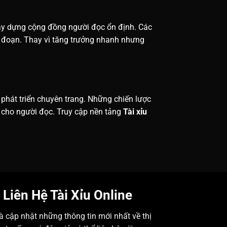
ây dựng cộng đồng người đọc ổn định. Các
ai đoạn. Thay vì tăng trưởng nhanh nhưng
phát triển chuyên trang. Những chiến lược
n cho người đọc. Truy cập nền tảng
Tài xỉu
Liên Hệ Tài Xỉu Online
à cập nhật những thông tin mới nhất về thị