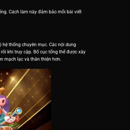
hống. Cách làm này đảm bảo mỗi bài viết
bộ hệ thống chuyên mục. Các nội dung
ối khi truy cập. Bố cục tổng thể được xây
ên mạch lạc và thân thiện hơn.