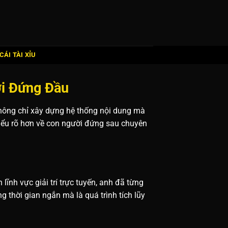
CÁI TÀI XỈU
ời Đứng Đầu
ông chỉ xây dựng hệ thống nội dung mà
hiểu rõ hơn về con người đứng sau chuyên
lĩnh vực giải trí trực tuyến, anh đã từng
 thời gian ngắn mà là quá trình tích lũy