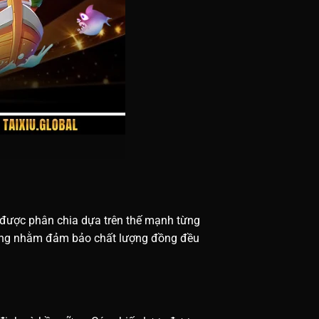
ệc được phân chia dựa trên thế mạnh từng
õ ràng nhằm đảm bảo chất lượng đồng đều