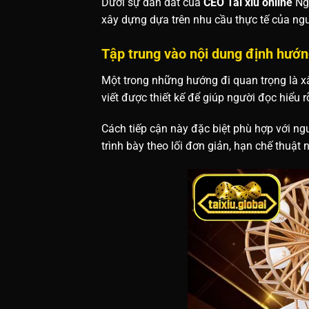
Dưới sự dẫn dắt của
CEO Tài xỉu online
Ngu
xây dựng dựa trên nhu cầu thực tế của ng
Tập trung vào nội dung định hướn
Một trong những hướng đi quan trọng là xâ
viết được thiết kế để giúp người đọc hiểu
Cách tiếp cận này đặc biệt phù hợp với ngư
trình bày theo lối đơn giản, hạn chế thuật