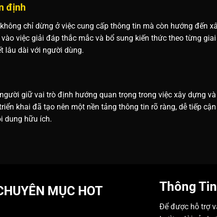
n định
không chỉ dừng ở việc cung cấp thông tin mà còn hướng đến x
ng vào việc giải đáp thắc mắc và bổ sung kiến thức theo từng gi
t lâu dài với người dùng.
gười giữ vai trò định hướng quan trọng trong việc xây dựng và 
iển khai đã tạo nên một nền tảng thông tin rõ ràng, dễ tiếp cậ
 dung hữu ích.
Thông Tin 
CHUYÊN MỤC HOT
Để được hỗ trợ v