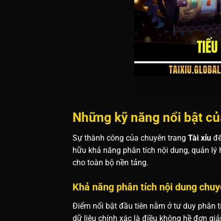
Những kỹ năng nổi bật c
Sự thành công của chuyên trang
Tài xỉu
đế
hữu khả năng phân tích nội dung, quản lý 
cho toàn bộ nền tảng.
Khả năng phân tích nội dung chu
Điểm nổi bật đầu tiên nằm ở tư duy phân tí
dữ liệu chính xác là điều không hề đơn giả