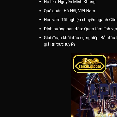
Họ tên: Nguyễn Minh Khang
Quê quán: Hà Nội, Việt Nam
Học vấn: Tốt nghiệp chuyên ngành Công
Định hướng ban đầu: Quan tâm lĩnh vực 
Giai đoạn khởi đầu sự nghiệp: Bắt đầu t
giải trí trực tuyến